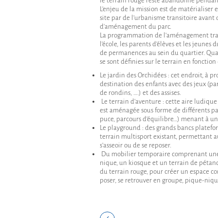
le terrain rouge reste abandonné pendan
L’enjeu de la mission est de matérialiser e
site par de l’urbanisme transitoire avant 
d'aménagement du parc.
La programmation de l’aménagement trans
l’école, les parents d’élèves et les jeunes 
de permanences au sein du quartier. Q
se sont définies sur le terrain en fonction
Le jardin des Orchidées : cet endroit, à pr
destination des enfants avec des jeux (pa
de rondins, ….) et des assises.
Le terrain d’aventure : cette aire ludiqu
est aménagée sous forme de différents pa
puce, parcours d’équilibre…) menant à un
Le playground : des grands bancs platef
terrain multisport existant, permettant a
s’asseoir ou de se reposer.
Du mobilier temporaire comprenant une
nique, un kiosque et un terrain de pétan
du terrain rouge, pour créer un espace co
poser, se retrouver en groupe, pique-niqu