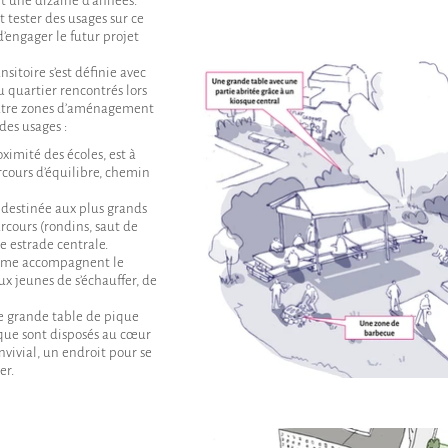
t une dizaine d’années.
t tester des usages sur ce
d’engager le futur projet
itoire s’est définie avec
du quartier rencontrés lors
uatre zones d’aménagement
 des usages :
oximité des écoles, est à
rcours d’équilibre, chemin
e destinée aux plus grands
rcours (rondins, saut de
e estrade centrale.
orme accompagnent le
ux jeunes de s’échauffer, de
 grande table de pique
que sont disposés au cœur
nvivial, un endroit pour se
er.